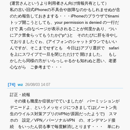
(運営さんというより利用者さん向け情報共有として）
私の古い旧式iPhoneの不具合や故障なのかもしれませぬが念
のため報告しておきまする・・・iPhoneのブラウザでtinami
トップ開こうとしても、your permission is denied の一行だ
けで 真っ白なページが表示されることが何度かあり、つい
にアク禁食らってもうたか(^p^;)と そのたびに肝を冷やし
ておりましたぐゎ、(アイフォンのシャットダウンでもいい
んですが、そこまでせずとも 今日は)アプリ選択で safari
を上にスワイプで一旦を閉じただけで 開けました。 もし
かしたら同様の方が いらっしゃるかも知れぬと思い、老婆
心ながら ご参考まで・・・
[74]
wz
26/08/03 14:07
訂正・続報
その後も幾度か症状がでていましたが パーミッションが
デニードよ、というメッセィジにつきましては(ノートン先
生のウイルス対策アプリのVPNが原因だったようで) スマ
ホの 設定／VPN／パーソナルVPN の、オンデマンド接
続 をいったん切る事で毎度解消しとります・・・ 単にわ