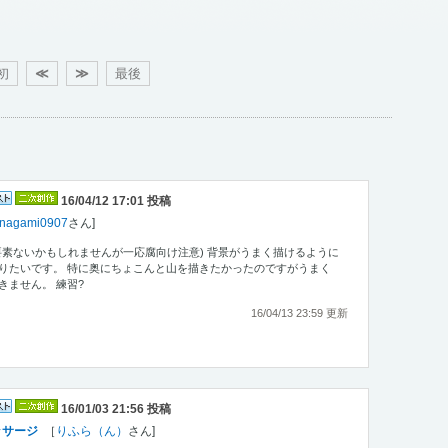
初
≪
≫
最後
16/04/12 17:01 投稿
nagami0907
さん]
要素ないかもしれませんが一応腐向け注意) 背景がうまく描けるように
りたいです。 特に奥にちょこんと山を描きたかったのですがうまく
きません。 練習?
16/04/13 23:59 更新
16/01/03 21:56 投稿
ッサージ
［
りふら（ん）
さん]