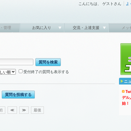
こんにちは、 ゲストさん
よ
・管理
お気に入り
交流・上達支援
メッ
受付終了の質問も表示する
ニ
T
質問を投稿する
デル
始！
初
≪
≫
最後