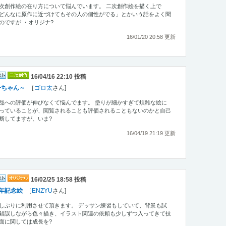
次創作絵の在り方について悩んでいます。 二次創作絵を描く上で
どんなに原作に近づけてもその人の個性がでる」とかいう話をよく聞
のですが ・オリジナ?
16/01/20 20:58 更新
16/04/16 22:10 投稿
子ちゃん～
［
ゴロ太
さん]
品への評価が伸びなくて悩んでます。 塗りが細かすぎて煩雑な絵に
っていることが、閲覧されることも評価されることもないのかと自己
断してますが、いま?
16/04/19 21:19 更新
16/02/25 18:58 投稿
年記念絵
［
ENZYU
さん]
しぶりに利用させて頂きます。 デッサン練習もしていて、背景も試
錯誤しながら色々描き、イラスト関連の依頼も少しずつ入ってきて技
面に関しては成長を?