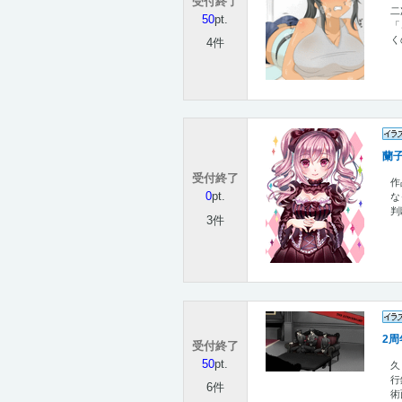
受付終了
二
50
pt.
「
く
4件
蘭
受付終了
作
0
pt.
な
判
3件
2周
受付終了
50
pt.
久
行
6件
術