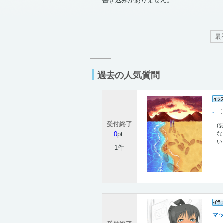
書き込みがありません。
最
過去の人気質問
.
［
受付終了
(
0
pt.
な
い
1件
マ