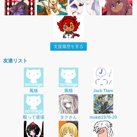
支援履歴を見る
友達リスト
風猫
風猫
Jack Tlam
殴って退場
タクさん
mokiti1976-20