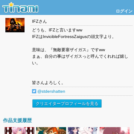
ログイン
IFZ
さん
どうも、IFZと言いますww
IFZはInvicibleFortressZaigusの頭文字より。
意味は、『無敵要塞ザイガス』ですww
まぁ、自分の事はザイガスっと呼んでくれれば嬉し
い。
皆さんよろしく。
@stdershatten
クリエイタープロフィールを見る
作品支援履歴