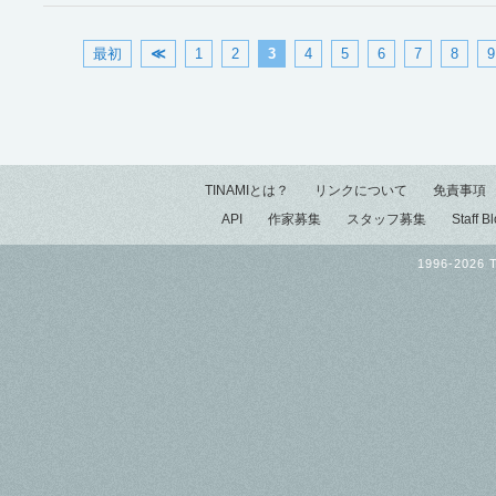
最初
≪
1
2
3
4
5
6
7
8
9
TINAMIとは？
リンクについて
免責事項
API
作家募集
スタッフ募集
Staff B
1996-2026 T