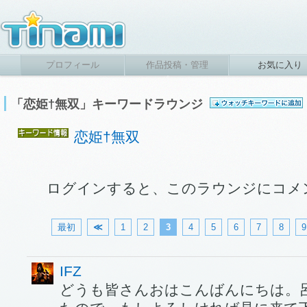
プロフィール
作品投稿・管理
お気に入り
「恋姫†無双」キーワードラウンジ
恋姫†無双
ログインすると、このラウンジにコメ
最初
≪
1
2
3
4
5
6
7
8
9
IFZ
どうも皆さんおはこんばんにちは。