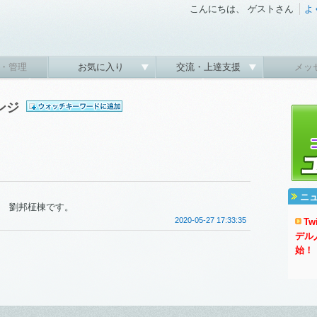
こんにちは、 ゲストさん
よ
・管理
お気に入り
交流・上達支援
メッ
ウンジ
ニ
 劉邦柾棟です。
2020-05-27 17:33:35
T
デル
始！