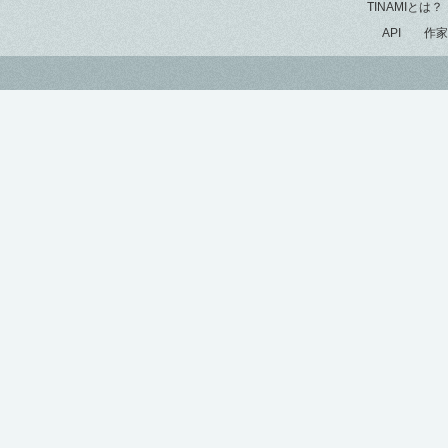
TINAMIとは？
API
作家