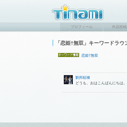
プロフィール
作品投稿
「恋姫†無双」キーワードラ
恋姫†無双
劉邦柾棟
どうも、おはこんばんにちは。